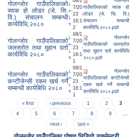
08/1
गोलन्जोर
गोलन्जोर गाउँपालिकाको
८
7/20
गाउँपालिकाको व्याक हो
व्याक हो लोडर (जे. सि.
०-
23 -
लोडर (जे. सि. वि.)
वि.) संचालन सम्बन्धी
८
16:1
संचालन सम्बन्धी
कार्यविधि,२०८०
१
2
कार्यविधि,२०८०.pdf
08/1
८
गोलन्जोर
गोलन्जोर गाउँपालिकाको
7/20
०-
गाउँपालिकाको जलस्रोत
जलस्रोत तथा मुहान दर्ता
23 -
८
तथा मुहान दर्ता कार्यविधि
कार्यविधि २०८०
16:1
१
२०८०.pdf
1
08/1
८
गोलन्जोर
गोलन्जोर गाउँपालिकाको
7/20
०-
गाउँपालिकाको कन्टीजेन्सी
कन्टीजेन्सी रकम खर्च गर्ने
23 -
८
रकम खर्च गर्ने सम्बन्धी
सम्बन्धी कार्यबिधि २०८०
16:1
१
कार्यबिधि २०८०.pdf
1
Pages
« first
‹ previous
1
2
3
4
5
6
7
8
9
…
next ›
last »
गोलन्जोर गाउँपालिका पोषण भिडियो डकुमेन्ट्री