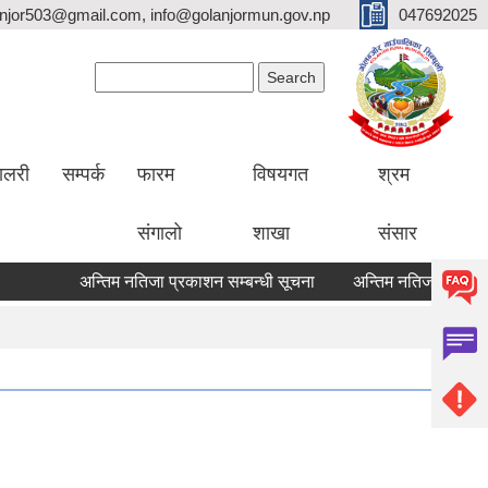
lanjor503@gmail.com, info@golanjormun.gov.np
047692025
Search form
Search
यालरी
सम्पर्क
फारम
विषयगत
श्रम
संगालो
शाखा
संसार
अन्तिम नतिजा प्रकाशन सम्बन्धी सूचना
अन्तिम नतिजा प्रकाशन सम्ब