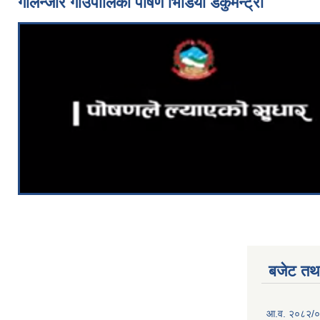
गोलन्जोर गाउँपालिका पोषण भिडियो डकुमेन्ट्री
बजेट तथा
आ.व. २०८२/०८