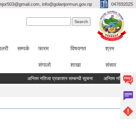
lanjor503@gmail.com, info@golanjormun.gov.np
047692025
Search form
Search
यालरी
सम्पर्क
फारम
विषयगत
श्रम
संगालो
शाखा
संसार
अन्तिम नतिजा प्रकाशन सम्बन्धी सूचना
अन्तिम नतिजा प्रकाशन स