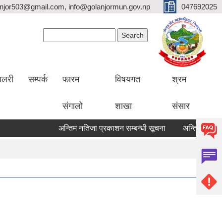
lanjor503@gmail.com, info@golanjormun.gov.np
047692025
Search form
Search
यालरी
सम्पर्क
फारम
विषयगत
श्रम
संगालो
शाखा
संसार
अन्तिम नतिजा प्रकाशन सम्बन्धी सूचना
अन्तिम नतिजा प्रका