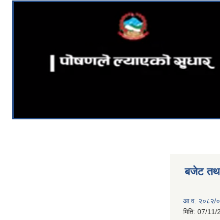
बजेट तथा
आ.व. २०८२/०८
मिति:
07/11/