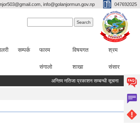
lanjor503@gmail.com, info@golanjormun.gov.np
047692025
Search form
Search
यालरी
सम्पर्क
फारम
विषयगत
श्रम
संगालो
शाखा
संसार
अन्तिम नतिजा प्रकाशन सम्बन्धी सूचना
अन्तिम नत