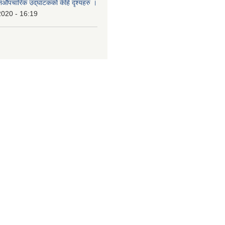
औपचारिक उद्‌घाटकको केहि दृश्यहरु ।
2020 - 16:19