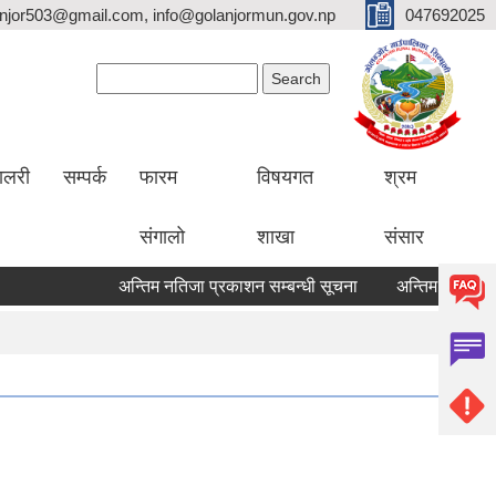
lanjor503@gmail.com, info@golanjormun.gov.np
047692025
Search form
Search
यालरी
सम्पर्क
फारम
विषयगत
श्रम
संगालो
शाखा
संसार
अन्तिम नतिजा प्रकाशन सम्बन्धी सूचना
अन्तिम नतिजा प्रकाश