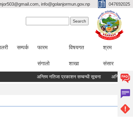
lanjor503@gmail.com, info@golanjormun.gov.np
047692025
Search form
Search
यालरी
सम्पर्क
फारम
विषयगत
श्रम
संगालो
शाखा
संसार
अन्तिम नतिजा प्रकाशन सम्बन्धी सूचना
अन्तिम नतिजा प्