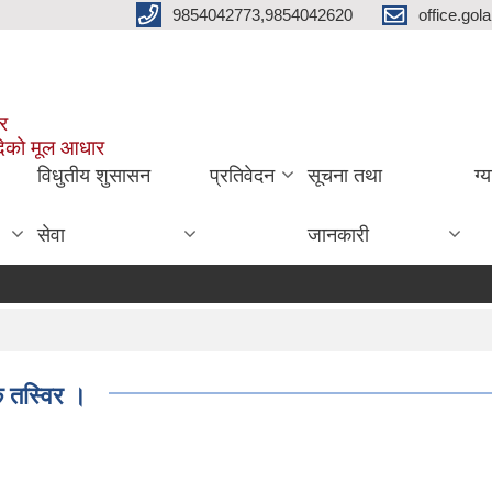
9854042773,9854042620
office.go
ार
दिको मूल आधार
विधुतीय शुसासन
प्रतिवेदन
सूचना तथा
ग्
सेवा
जानकारी
क तस्विर ।