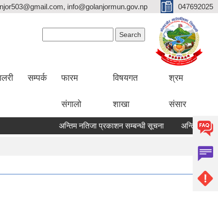
lanjor503@gmail.com, info@golanjormun.gov.np
047692025
Search form
Search
यालरी
सम्पर्क
फारम
विषयगत
श्रम
संगालो
शाखा
संसार
अन्तिम नतिजा प्रकाशन सम्बन्धी सूचना
अन्तिम नतिजा प्रका