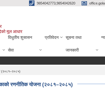
9854042773,9854042620
office.go
ार
दिको मूल आधार
विधुतीय शुसासन
प्रतिवेदन
सूचना तथा
ग्
सेवा
जानकारी
जना (२०८१–२०८५)
पालिकाको रणनीतिक योजना (२०८१–२०८५)