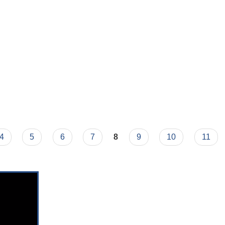
धी सूचना।
4
5
6
7
8
9
10
11