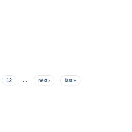
12
…
next ›
last »