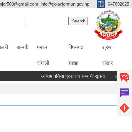
lanjor503@gmail.com, info@golanjormun.gov.np
047692025
Search form
Search
यालरी
सम्पर्क
फारम
विषयगत
श्रम
संगालो
शाखा
संसार
अन्तिम नतिजा प्रकाशन सम्बन्धी सूचना
अन्तिम नतिजा प