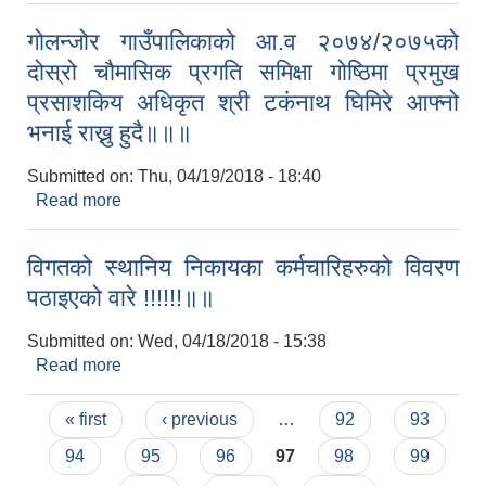
सुचना अधिकारी श्री तिर्थ कुमार भण्डारी कार्यक्रमको
गोलन्जोर गाउँपालिकाको आ.व २०७४/२०७५को
उद्धघोस गर्दै॥॥॥॥
दोस्रो चौमासिक प्रगति समिक्षा गोष्ठिमा प्रमुख
प्रसाशकिय अधिकृत श्री टकंनाथ घिमिरे आफ्नो
भनाई राख्नु हुदै॥॥॥
Submitted on:
Thu, 04/19/2018 - 18:40
Read more
about गोलन्जोर गाउँपालिकाको आ.व २०७४/२०७५को
दोस्रो चौमासिक प्रगति समिक्षा गोष्ठिमा प्रमुख प्रसाशकिय
अधिकृत श्री टकंनाथ घिमिरे आफ्नो भनाई राख्नु हुदै॥॥॥
विगतको स्थानिय निकायका कर्मचारिहरुको विवरण
पठाइएको वारे !!!!!!॥॥
Submitted on:
Wed, 04/18/2018 - 15:38
Read more
about विगतको स्थानिय निकायका कर्मचारिहरुको विवरण
पठाइएको वारे !!!!!!॥॥
Pages
« first
‹ previous
…
92
93
94
95
96
97
98
99